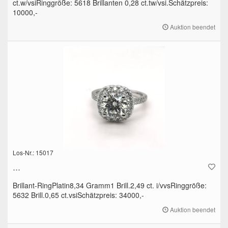
ct.w/vsiRinggröße: 5618 Brillanten 0,28 ct.tw/vsi.Schätzpreis:
10000,-
Auktion beendet
Los-Nr.: 15017
...
Brillant-RingPlatin8,34 Gramm1 Brill.2,49 ct. i/vvsRinggröße:
5632 Brill.0,65 ct.vsiSchätzpreis: 34000,-
Auktion beendet