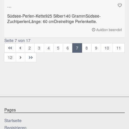
...
Südsee-Perlen-Kette925 Silber140 GrammSüdsee-
ZuchtperlenLänge: 60 cmDreireihige Perlenkette.
Auktion beendet
Seite 7 von 17
2
3
4
5
6
7
8
9
10
11
12
Pages
Startseite
Registrieren