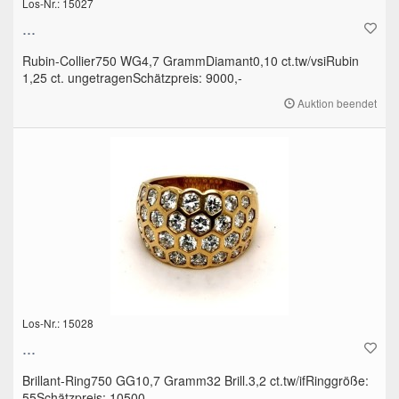
Los-Nr.: 15027
...
Rubin-Collier750 WG4,7 GrammDiamant0,10 ct.tw/vsiRubin
1,25 ct. ungetragenSchätzpreis: 9000,-
Auktion beendet
Los-Nr.: 15028
...
Brillant-Ring750 GG10,7 Gramm32 Brill.3,2 ct.tw/ifRinggröße:
55Schätzpreis: 10500,-