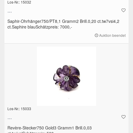
Los-Nr.: 15032
...
Saphir-Ohrhänger750/PT8,1 Gramm2 Brill.0,20 ct.tw7vsi4,2
ct.Saphire blauSchätzpreis: 7000,-
Auktion beendet
Los-Nr.: 15033
...
Revère-Stecker750 Gold3 Gramm1 Brill.0,03