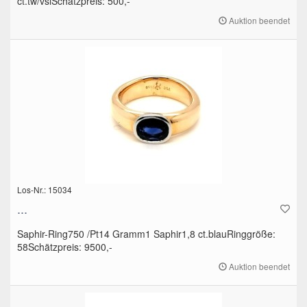
ct.tw/vsiSchätzpreis: 500,-
Auktion beendet
Los-Nr.: 15034
...
Saphir-Ring750 /Pt14 Gramm1 Saphir1,8 ct.blauRinggröße:
58Schätzpreis: 9500,-
Auktion beendet