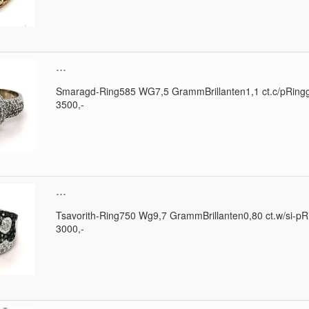
...
Smaragd-Ring585 WG7,5 GrammBrillanten1,1 ct.c/pRingg
3500,-
...
Tsavorith-Ring750 Wg9,7 GrammBrillanten0,80 ct.w/si-pR
3000,-