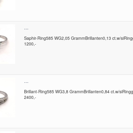
...
Saphir-Ring585 WG2,05 GrammBrillanten0,13 ct.w/siRing
1200,-
...
Brillant-Ring585 WG3,8 GrammBrillanten0,84 ct.w/siRingg
2400,-