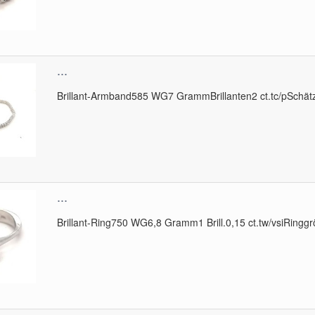
...
Brillant-Armband585 WG7 GrammBrillanten2 ct.tc/pSchätz
...
Brillant-Ring750 WG6,8 Gramm1 Brill.0,15 ct.tw/vsiRinggr