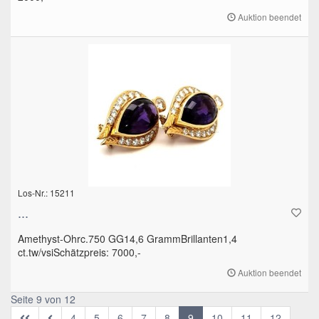
Auktion beendet
Los-Nr.: 15211
...
Amethyst-Ohrc.750 GG14,6 GrammBrillanten1,4
ct.tw/vsiSchätzpreis: 7000,-
Auktion beendet
Seite 9 von 12
4
5
6
7
8
9
10
11
12