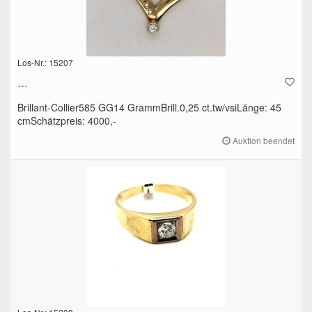
Los-Nr.: 15207
...
Brillant-Collier585 GG14 GrammBrill.0,25 ct.tw/vsiLänge: 45
cmSchätzpreis: 4000,-
Auktion beendet